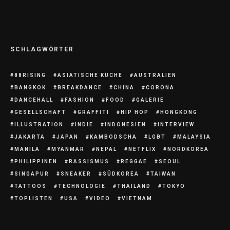
News
SCHLAGWÖRTER
88RISING
ASIATISCHE KÜCHE
AUSTRALIEN
BANGKOK
BREAKDANCE
CHINA
CORONA
DANCEHALL
FASHION
FOOD
GALERIE
GESELLSCHAFT
GRAFFITI
HIP HOP
HONGKONG
ILLUSTRATION
INDIE
INDONESIEN
INTERVIEW
JAKARTA
JAPAN
KAMBODSCHA
LGBT
MALAYSIA
MANILA
MYANMAR
NEPAL
NETFLIX
NORDKOREA
PHILIPPINEN
RASSISMUS
REGGAE
SEOUL
SINGAPUR
SNEAKER
SÜDKOREA
TAIWAN
TATTOOS
TECHNOLOGIE
THAILAND
TOKYO
TOPLISTEN
USA
VIDEO
VIETNAM