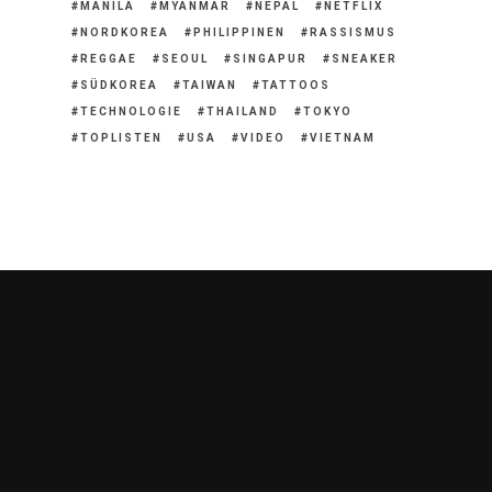
MANILA
MYANMAR
NEPAL
NETFLIX
NORDKOREA
PHILIPPINEN
RASSISMUS
REGGAE
SEOUL
SINGAPUR
SNEAKER
SÜDKOREA
TAIWAN
TATTOOS
TECHNOLOGIE
THAILAND
TOKYO
TOPLISTEN
USA
VIDEO
VIETNAM
xplicitasia_mag