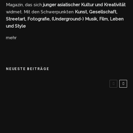
Magazin, das sich
junger asiatischer Kultur und Kreativität
widmet. Mit den Schwerpunkten
Kunst, Gesellschaft,
Streetart, Fotografie, (Underground-) Musik, Film, Leben
und Style
mehr
NEUESTE BEITRÄGE
Von der Wand in die Wallet – NFT Streetart in
Japan
Metro Manila im Taschenformat
Maria Ressa und der Kampf gegen Fake