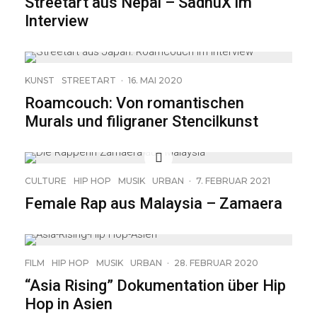
Streetart aus Nepal – SadhuX im
Interview
9
KUNST
STREETART
·
16. MAI 2020
Roamcouch: Von romantischen
Murals und filigraner Stencilkunst
CULTURE
HIP HOP
MUSIK
URBAN
·
7. FEBRUAR 2021
Female Rap aus Malaysia – Zamaera
FILM
HIP HOP
MUSIK
URBAN
·
28. FEBRUAR 2020
“Asia Rising” Dokumentation über Hip
Hop in Asien