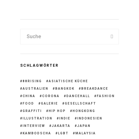
Reggae und Dancehall nach
Südostasien
SCHLAGWÖRTER
88RISING
ASIATISCHE KÜCHE
AUSTRALIEN
BANGKOK
BREAKDANCE
CHINA
CORONA
DANCEHALL
FASHION
FOOD
GALERIE
GESELLSCHAFT
GRAFFITI
HIP HOP
HONGKONG
ILLUSTRATION
INDIE
INDONESIEN
INTERVIEW
JAKARTA
JAPAN
KAMBODSCHA
LGBT
MALAYSIA