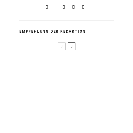
EMPFEHLUNG DER REDAKTION
Asiatisch-Deutsche
Künstler*innen im Porträt |
Sänger Tóke
Die surreale Welt von Fotografin
Zhong Lin aus Malaysia
Slums in Manila – Leben
zwischen Müll und
Verstorbenen
Masia One bringt Hip Hop,