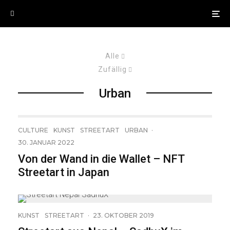
Alle
Zufällig
Urban
CULTURE
KUNST
STREETART
URBAN
·
30. JANUAR 2022
Von der Wand in die Wallet – NFT
Streetart in Japan
23
KUNST
STREETART
·
23. OKTOBER 2019