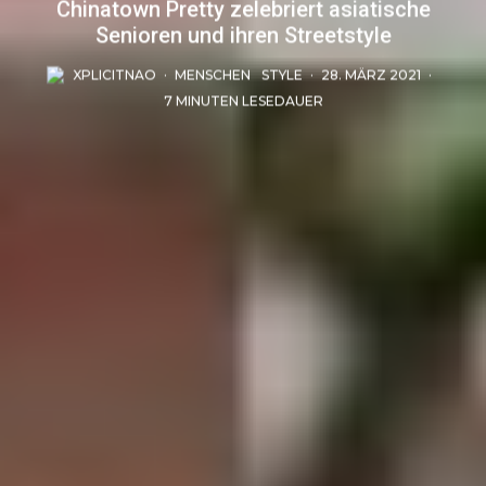
Chinatown Pretty zelebriert asiatische
Senioren und ihren Streetstyle
XPLICITNAO
·
MENSCHEN
STYLE
·
28. MÄRZ 2021
·
7 MINUTEN LESEDAUER