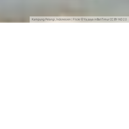
Kampung Pelangi, Indonesien | Flickr © Ya,saya inBaliTimur CC BY-ND 2.0
Teilen
Das kunterbunte Dörfchen Kampung Pelangi auf der
indonesischen Insel Java war einst ein
heruntergekommener Ort, an den sich nur wenige
Touristen verirrten. Heute ist das sogenannte
“Regenbogendorf” eine bekannte
Touristenattraktion in Indonesien.
Manche Ort sind von Natur aus bunt, andere
wiederum brauchen ein wenig Hilfe. So wie das Dorf
Kampung Pelangi in Indonesien, das ursprünglich
Gunung Brintik hieß. Bis vor wenigen Jahren noch war