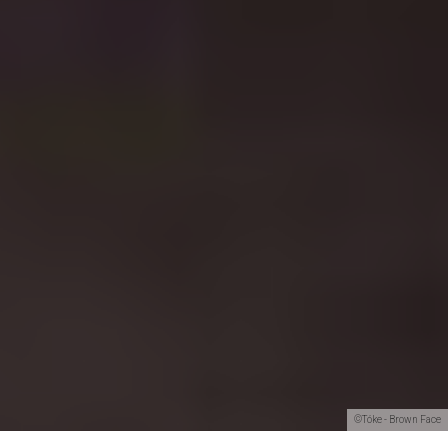
©Tóke - Brown Face