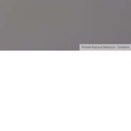
Female Rap aus Malaysia - Zamaera
Teilen
Die Rapperin Zamaera aus Malaysia trotzt jeglichen
kulturellen Normen ihrer konservativen Heimat. Mit
ihrer Musik will sie ihre Landsleute dazu inspirieren,
häufiger über sensible Themen zu sprechen. Dabei
nimmt sie kein Blatt vor den Mund.
Frauenfeindlichkeit und verbale Entgleisungen, die