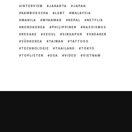
INTERVIEW
JAKARTA
JAPAN
KAMBODSCHA
LGBT
MALAYSIA
MANILA
MYANMAR
NEPAL
NETFLIX
NORDKOREA
PHILIPPINEN
RASSISMUS
REGGAE
SEOUL
SINGAPUR
SNEAKER
SÜDKOREA
TAIWAN
TATTOOS
TECHNOLOGIE
THAILAND
TOKYO
TOPLISTEN
USA
VIDEO
VIETNAM
xplicitasia_mag