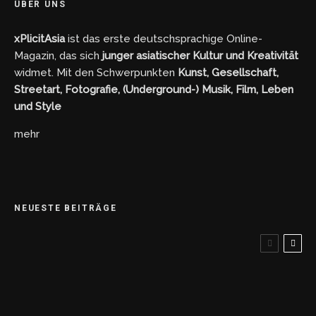
ÜBER UNS
xPlicitAsia
ist das erste deutschsprachige Online-
Magazin, das sich
junger asiatischer Kultur und Kreativität
widmet. Mit den Schwerpunkten
Kunst, Gesellschaft,
Streetart, Fotografie, (Underground-) Musik, Film, Leben
und Style
mehr
NEUESTE BEITRÄGE
Von der Wand in die Wallet – NFT Streetart in
Japan
Metro Manila im Taschenformat