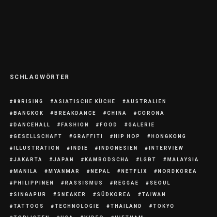
Maria Ressa und der Kampf gegen Fake
News
SCHLAGWÖRTER
88RISING
ASIATISCHE KÜCHE
AUSTRALIEN
BANGKOK
BREAKDANCE
CHINA
CORONA
DANCEHALL
FASHION
FOOD
GALERIE
GESELLSCHAFT
GRAFFITI
HIP HOP
HONGKONG
ILLUSTRATION
INDIE
INDONESIEN
INTERVIEW
JAKARTA
JAPAN
KAMBODSCHA
LGBT
MALAYSIA
MANILA
MYANMAR
NEPAL
NETFLIX
NORDKOREA
PHILIPPINEN
RASSISMUS
REGGAE
SEOUL
SINGAPUR
SNEAKER
SÜDKOREA
TAIWAN
TATTOOS
TECHNOLOGIE
THAILAND
TOKYO