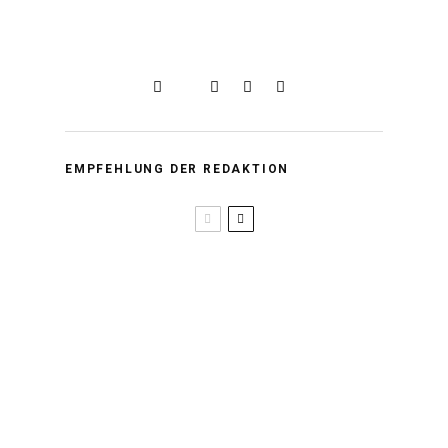
EMPFEHLUNG DER REDAKTION
Asiatisch-Deutsche
Künstler*innen im Porträt |
Sänger Tóke
Die surreale Welt von Fotografin
Zhong Lin aus Malaysia
Slums in Manila – Leben
zwischen Müll und