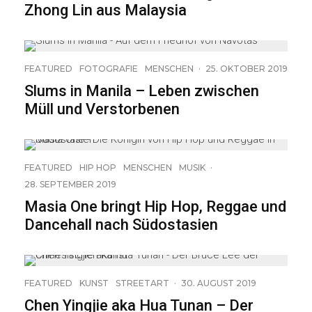
Zhong Lin aus Malaysia
11
FEATURED
FOTOGRAFIE
MENSCHEN
·
25. OKTOBER 2019
Slums in Manila – Leben zwischen
Müll und Verstorbenen
FEATURED
HIP HOP
MENSCHEN
MUSIK
·
28. SEPTEMBER 2019
Masia One bringt Hip Hop, Reggae und
Dancehall nach Südostasien
23
FEATURED
KUNST
STREETART
·
30. AUGUST 2019
Chen Yingjie aka Hua Tunan – Der