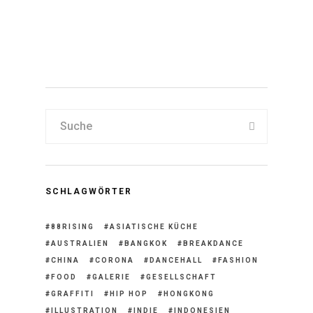
Verstorbenen
Masia One bringt Hip Hop,
Reggae und Dancehall nach
Südostasien
SCHLAGWÖRTER
88RISING
ASIATISCHE KÜCHE
AUSTRALIEN
BANGKOK
BREAKDANCE
CHINA
CORONA
DANCEHALL
FASHION
FOOD
GALERIE
GESELLSCHAFT
GRAFFITI
HIP HOP
HONGKONG
ILLUSTRATION
INDIE
INDONESIEN