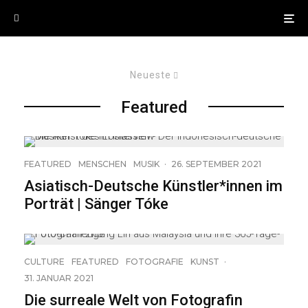
Neueste
Featured
FEATURED
MENSCHEN
MUSIK
·
26. SEPTEMBER 2021
Asiatisch-Deutsche Künstler*innen im
Porträt | Sänger Tóke
CULTURE
FEATURED
FOTOGRAFIE
KUNST
·
31. JANUAR 2021
Die surreale Welt von Fotografin