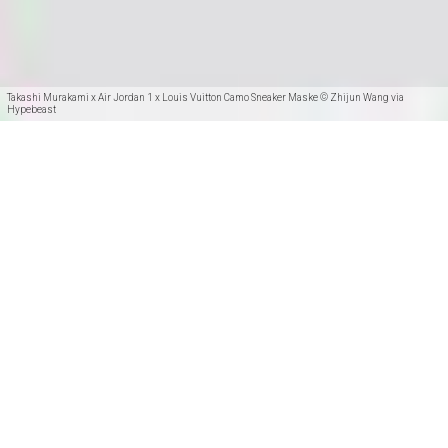
Takashi Murakami x Air Jordan 1 x Louis Vuitton Camo Sneaker Maske © Zhijun Wang via
Hypebeast
Teilen
Der Sneaker-Sammler, Läufer und Designer Zhijun
Wang entwarf seine erste Sneaker-Masken vor
sieben Jahren, um sich selbst zu schützen und auf
die chronische Smog- und Luftverschmutzung in
Peking aufmerksam zu machen.
Für passionierte Sneakerheads dürfte der
chinesische Designer und Künstler Zhijun Wang kein
Unbekannter sein. Seit 2008 fertigt Wang individuelle