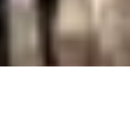
Teilen
Isolation, Social Distancing, Homeoffice, existenzielle
Sorgen und ein Gefühl der Ohnmacht bestimmen den
Alltag vieler Menschen seit Beginn der Pandemie.
Wohin man auch blickt, die Welt scheint