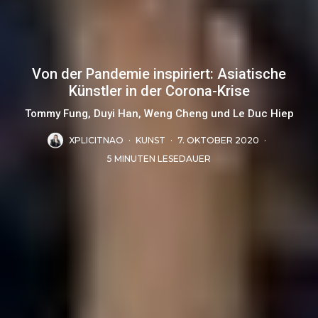
Von der Pandemie inspiriert: Asiatische
Künstler in der Corona-Krise
Tommy Fung, Duyi Han, Weng Cheng und Le Duc Hiep
XPLICITNAO
·
KUNST
·
7. OKTOBER 2020
·
5 MINUTEN LESEDAUER