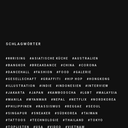
Maria Ressa und der Kampf gegen Fake
News
SCHLAGWÖRTER
88RISING
ASIATISCHE KÜCHE
AUSTRALIEN
BANGKOK
BREAKDANCE
CHINA
CORONA
DANCEHALL
FASHION
FOOD
GALERIE
GESELLSCHAFT
GRAFFITI
HIP HOP
HONGKONG
ILLUSTRATION
INDIE
INDONESIEN
INTERVIEW
JAKARTA
JAPAN
KAMBODSCHA
LGBT
MALAYSIA
MANILA
MYANMAR
NEPAL
NETFLIX
NORDKOREA
PHILIPPINEN
RASSISMUS
REGGAE
SEOUL
SINGAPUR
SNEAKER
SÜDKOREA
TAIWAN
TATTOOS
TECHNOLOGIE
THAILAND
TOKYO
TOPLISTEN
USA
VIDEO
VIETNAM