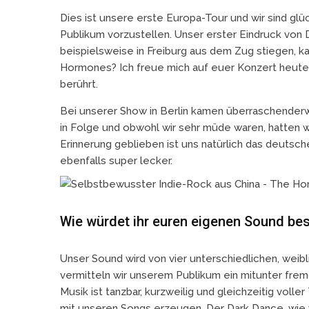
Dies ist unsere erste Europa-Tour und wir sind glü
Publikum vorzustellen. Unser erster Eindruck von D
beispielsweise in Freiburg aus dem Zug stiegen, ka
Hormones? Ich freue mich auf euer Konzert heute 
berührt.
Bei unserer Show in Berlin kamen überraschenderw
in Folge und obwohl wir sehr müde waren, hatten wi
Erinnerung geblieben ist uns natürlich das deutsc
ebenfalls super lecker.
Wie würdet ihr euren eigenen Sound be
Unser Sound wird von vier unterschiedlichen, weib
vermitteln wir unserem Publikum ein mitunter fre
Musik ist tanzbar, kurzweilig und gleichzeitig voll
mit unseren Songs erzeugen. Der Dark Dance, wie wi