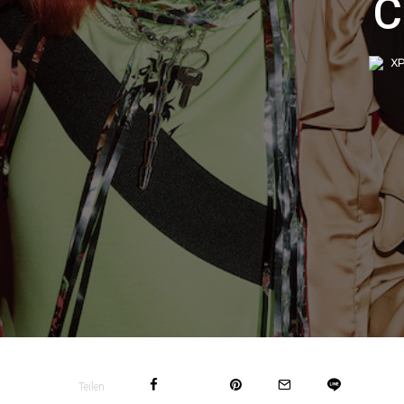
C
XP
Teilen