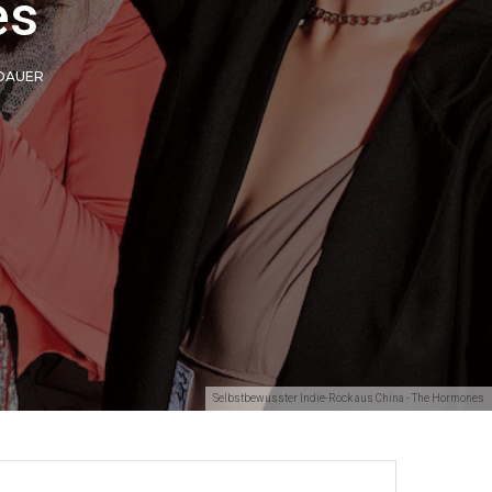
es
EDAUER
Selbstbewusster Indie-Rock aus China - The Hormones