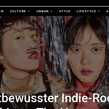
EN
CULTURE
URBAN
STYLE
LIFESTYLE
A
tbewusster Indie-Ro