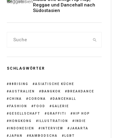
Reggae und Dancehall nach
Südostasien
SCHLAGWÖRTER
88RISING
ASIATISCHE KÜCHE
AUSTRALIEN
BANGKOK
BREAKDANCE
CHINA
CORONA
DANCEHALL
FASHION
FOOD
GALERIE
GESELLSCHAFT
GRAFFITI
HIP HOP
HONGKONG
ILLUSTRATION
INDIE
INDONESIEN
INTERVIEW
JAKARTA
JAPAN
KAMBODSCHA
LGBT