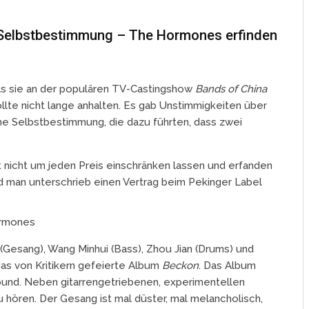
Selbstbestimmung – The Hormones erfinden
als sie an der populären TV-Castingshow
Bands of China
te nicht lange anhalten. Es gab Unstimmigkeiten über
he Selbstbestimmung, die dazu führten, dass zwei
ät nicht um jeden Preis einschränken lassen und erfanden
d man unterschrieb einen Vertrag beim Pekinger Label
sang), Wang Minhui (Bass), Zhou Jian (Drums) und
 das von Kritikern gefeierte Album
Beckon
. Das Album
 Sound. Neben gitarrengetriebenen, experimentellen
 hören. Der Gesang ist mal düster, mal melancholisch,