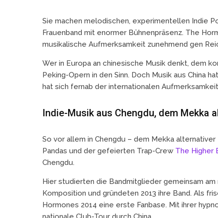
Sie machen melodischen, experimentellen Indie Po
Frauenband mit enormer Bühnenpräsenz. The Hormo
musikalische Aufmerksamkeit zunehmend gen Reich 
Wer in Europa an chinesische Musik denkt, dem ko
Peking-Opern in den Sinn. Doch Musik aus China hat
hat sich fernab der internationalen Aufmerksamkei
Indie-Musik aus Chengdu, dem Mekka al
So vor allem in Chengdu – dem Mekka alternativer 
Pandas und der gefeierten Trap-Crew
The Higher 
Chengdu.
Hier studierten die Bandmitglieder gemeinsam am
Komposition und gründeten 2013 ihre Band. Als fri
Hormones 2014 eine erste Fanbase. Mit ihrer hypn
nationale Club-Tour durch China.