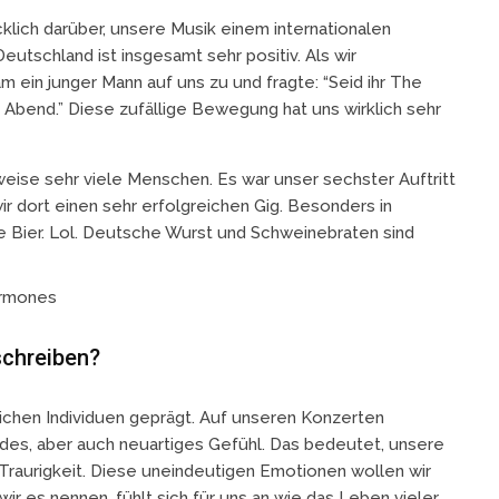
cklich darüber, unsere Musik einem internationalen
eutschland ist insgesamt sehr positiv. Als wir
m ein junger Mann auf uns zu und fragte: “Seid ihr The
Abend.” Diese zufällige Bewegung hat uns wirklich sehr
eise sehr viele Menschen. Es war unser sechster Auftritt
r dort einen sehr erfolgreichen Gig. Besonders in
he Bier. Lol. Deutsche Wurst und Schweinebraten sind
schreiben?
lichen Individuen geprägt. Auf unseren Konzerten
mdes, aber auch neuartiges Gefühl. Das bedeutet, unsere
er Traurigkeit. Diese uneindeutigen Emotionen wollen wir
r es nennen, fühlt sich für uns an wie das Leben vieler