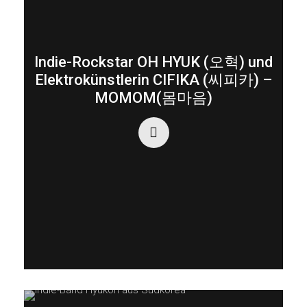
Indie-Rockstar OH HYUK (오혁) und
Elektrokünstlerin CIFIKA (씨피카) –
MOMOM(몸마음)