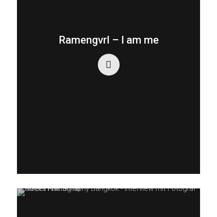
Ramengvrl – I am me