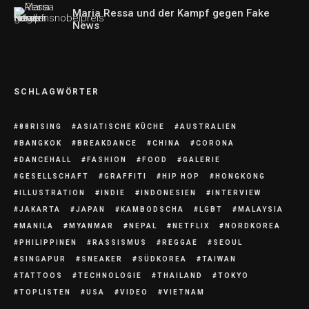
Maria Ressa und der Kampf gegen Fake
News
SCHLAGWÖRTER
88RISING
ASIATISCHE KÜCHE
AUSTRALIEN
BANGKOK
BREAKDANCE
CHINA
CORONA
DANCEHALL
FASHION
FOOD
GALERIE
GESELLSCHAFT
GRAFFITI
HIP HOP
HONGKONG
ILLUSTRATION
INDIE
INDONESIEN
INTERVIEW
JAKARTA
JAPAN
KAMBODSCHA
LGBT
MALAYSIA
MANILA
MYANMAR
NEPAL
NETFLIX
NORDKOREA
PHILIPPINEN
RASSISMUS
REGGAE
SEOUL
SINGAPUR
SNEAKER
SÜDKOREA
TAIWAN
TATTOOS
TECHNOLOGIE
THAILAND
TOKYO
TOPLISTEN
USA
VIDEO
VIETNAM