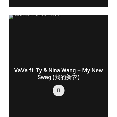
VaVa ft. Ty & Nina Wang – My New
Swag (我的新衣)