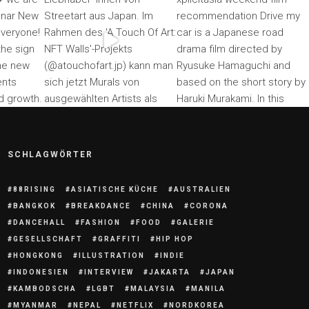
SCHLAGWÖRTER
88RISING
ASIATISCHE KÜCHE
AUSTRALIEN
BANGKOK
BREAKDANCE
CHINA
CORONA
DANCEHALL
FASHION
FOOD
GALERIE
GESELLSCHAFT
GRAFFITI
HIP HOP
HONGKONG
ILLUSTRATION
INDIE
INDONESIEN
INTERVIEW
JAKARTA
JAPAN
KAMBODSCHA
LGBT
MALAYSIA
MANILA
MYANMAR
NEPAL
NETFLIX
NORDKOREA