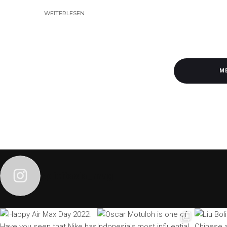
WEITERLESEN
M
xplicitasia_mag