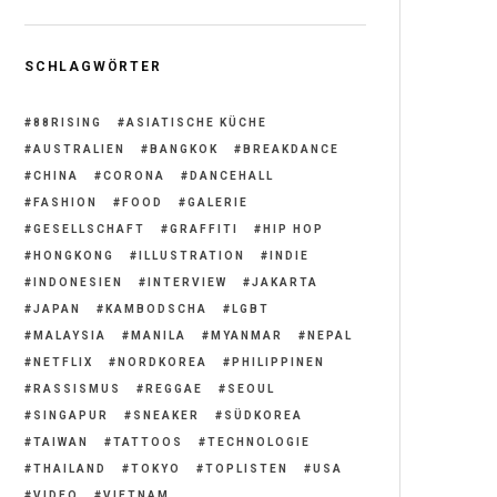
SCHLAGWÖRTER
88RISING
ASIATISCHE KÜCHE
AUSTRALIEN
BANGKOK
BREAKDANCE
CHINA
CORONA
DANCEHALL
FASHION
FOOD
GALERIE
GESELLSCHAFT
GRAFFITI
HIP HOP
HONGKONG
ILLUSTRATION
INDIE
INDONESIEN
INTERVIEW
JAKARTA
JAPAN
KAMBODSCHA
LGBT
MALAYSIA
MANILA
MYANMAR
NEPAL
NETFLIX
NORDKOREA
PHILIPPINEN
RASSISMUS
REGGAE
SEOUL
SINGAPUR
SNEAKER
SÜDKOREA
TAIWAN
TATTOOS
TECHNOLOGIE
THAILAND
TOKYO
TOPLISTEN
USA
VIDEO
VIETNAM