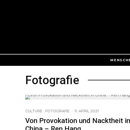
MENSCH
Fotografie
CULTURE
FOTOGRAFIE
·
11. APRIL 2021
Von Provokation und Nacktheit i
China – Ren Hang