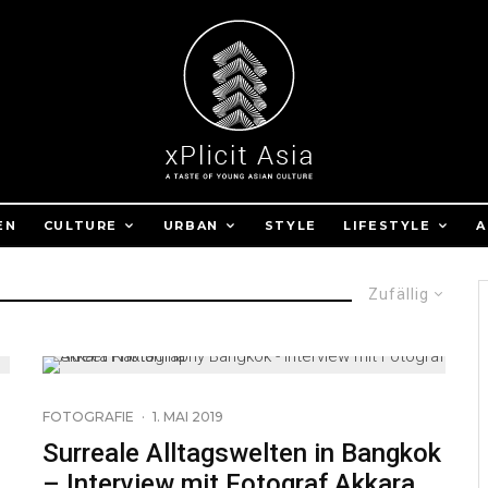
EN
CULTURE
URBAN
STYLE
LIFESTYLE
A
Zufällig
23
FOTOGRAFIE
·
1. MAI 2019
n
Surreale Alltagswelten in Bangkok
– Interview mit Fotograf Akkara