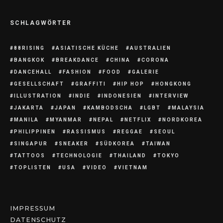
SCHLAGWÖRTER
88RISING
ASIATISCHE KÜCHE
AUSTRALIEN
BANGKOK
BREAKDANCE
CHINA
CORONA
DANCEHALL
FASHION
FOOD
GALERIE
GESELLSCHAFT
GRAFFITI
HIP HOP
HONGKONG
ILLUSTRATION
INDIE
INDONESIEN
INTERVIEW
JAKARTA
JAPAN
KAMBODSCHA
LGBT
MALAYSIA
MANILA
MYANMAR
NEPAL
NETFLIX
NORDKOREA
PHILIPPINEN
RASSISMUS
REGGAE
SEOUL
SINGAPUR
SNEAKER
SÜDKOREA
TAIWAN
TATTOOS
TECHNOLOGIE
THAILAND
TOKYO
TOPLISTEN
USA
VIDEO
VIETNAM
IMPRESSUM
DATENSCHUTZ