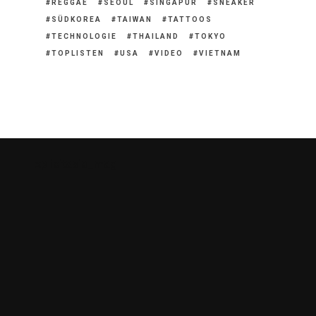
REGGAE
SEOUL
SINGAPUR
SNEAKER
SÜDKOREA
TAIWAN
TATTOOS
TECHNOLOGIE
THAILAND
TOKYO
TOPLISTEN
USA
VIDEO
VIETNAM
xplicitasia_mag