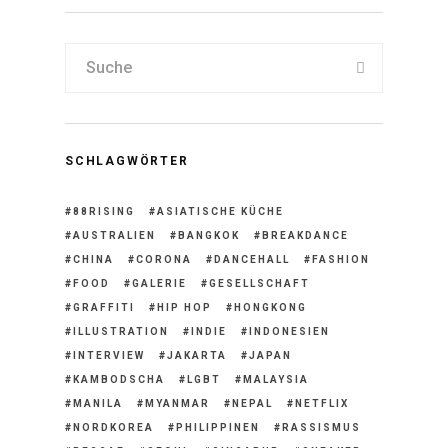
SCHLAGWÖRTER
88RISING
ASIATISCHE KÜCHE
AUSTRALIEN
BANGKOK
BREAKDANCE
CHINA
CORONA
DANCEHALL
FASHION
FOOD
GALERIE
GESELLSCHAFT
GRAFFITI
HIP HOP
HONGKONG
ILLUSTRATION
INDIE
INDONESIEN
INTERVIEW
JAKARTA
JAPAN
KAMBODSCHA
LGBT
MALAYSIA
MANILA
MYANMAR
NEPAL
NETFLIX
NORDKOREA
PHILIPPINEN
RASSISMUS