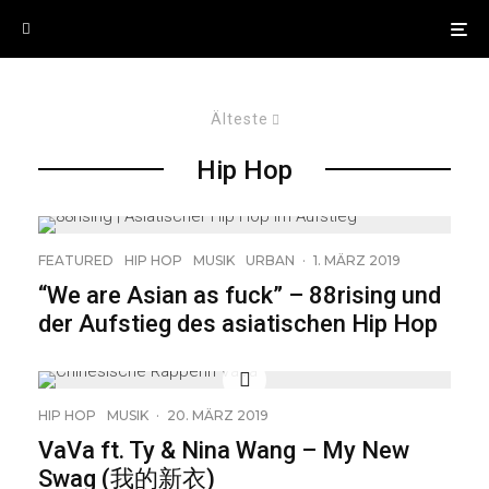
Älteste
Hip Hop
FEATURED
HIP HOP
MUSIK
URBAN
·
1. MÄRZ 2019
“We are Asian as fuck” – 88rising und
der Aufstieg des asiatischen Hip Hop
HIP HOP
MUSIK
·
20. MÄRZ 2019
VaVa ft. Ty & Nina Wang – My New
Swag (我的新衣)