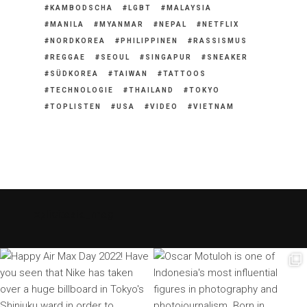
KAMBODSCHA
LGBT
MALAYSIA
MANILA
MYANMAR
NEPAL
NETFLIX
NORDKOREA
PHILIPPINEN
RASSISMUS
REGGAE
SEOUL
SINGAPUR
SNEAKER
SÜDKOREA
TAIWAN
TATTOOS
TECHNOLOGIE
THAILAND
TOKYO
TOPLISTEN
USA
VIDEO
VIETNAM
xplicitasia_mag