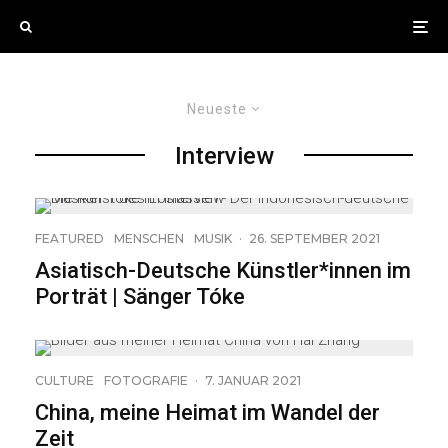
Neueste
Interview
FEATURED
MENSCHEN
MUSIK
·
26. SEPTEMBER 2021
Asiatisch-Deutsche Künstler*innen im
Porträt | Sänger Tóke
19
CULTURE
FOTOGRAFIE
·
7. JANUAR 2021
China, meine Heimat im Wandel der
Zeit