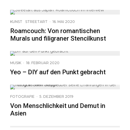
9
KUNST
STREETART
·
16. MAI 2020
Roamcouch: Von romantischen
Murals und filigraner Stencilkunst
MUSIK
·
18. FEBRUAR 2020
Yeo – DIY auf den Punkt gebracht
19
FOTOGRAFIE
·
5. DEZEMBER 2019
Von Menschlichkeit und Demut in
Asien