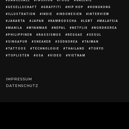
DANCEHALL
FASHION
FOOD
GALERIE
GESELLSCHAFT
GRAFFITI
HIP HOP
HONGKONG
ILLUSTRATION
INDIE
INDONESIEN
INTERVIEW
JAKARTA
JAPAN
KAMBODSCHA
LGBT
MALAYSIA
MANILA
MYANMAR
NEPAL
NETFLIX
NORDKOREA
PHILIPPINEN
RASSISMUS
REGGAE
SEOUL
SINGAPUR
SNEAKER
SÜDKOREA
TAIWAN
TATTOOS
TECHNOLOGIE
THAILAND
TOKYO
TOPLISTEN
USA
VIDEO
VIETNAM
IMPRESSUM
DATENSCHUTZ