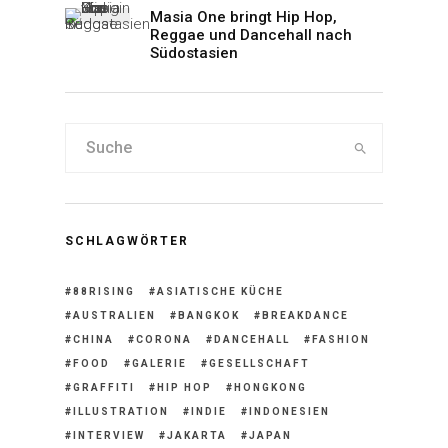
Masia One bringt Hip Hop,
Reggae und Dancehall nach
Südostasien
SCHLAGWÖRTER
88RISING
ASIATISCHE KÜCHE
AUSTRALIEN
BANGKOK
BREAKDANCE
CHINA
CORONA
DANCEHALL
FASHION
FOOD
GALERIE
GESELLSCHAFT
GRAFFITI
HIP HOP
HONGKONG
ILLUSTRATION
INDIE
INDONESIEN
INTERVIEW
JAKARTA
JAPAN