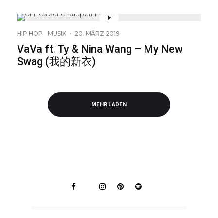
HIP HOP
MUSIK
·
20. MÄRZ 2019
VaVa ft. Ty & Nina Wang – My New
Swag (我的新衣)
MEHR LADEN