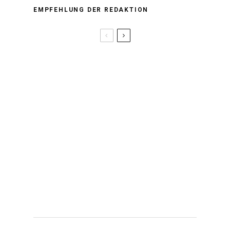
EMPFEHLUNG DER REDAKTION
Asiatisch-Deutsche
Künstler*innen im Porträt |
Sänger Tóke
Die surreale Welt von Fotografin
Zhong Lin aus Malaysia
Slums in Manila – Leben
zwischen Müll und
Verstorbenen
Masia One bringt Hip Hop,
Reggae und Dancehall nach
Südostasien