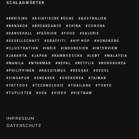
SCHLAGWÖRTER
88RISING
ASIATISCHE KÜCHE
AUSTRALIEN
BANGKOK
BREAKDANCE
CHINA
CORONA
DANCEHALL
FASHION
FOOD
GALERIE
GESELLSCHAFT
GRAFFITI
HIP HOP
HONGKONG
ILLUSTRATION
INDIE
INDONESIEN
INTERVIEW
JAKARTA
JAPAN
KAMBODSCHA
LGBT
MALAYSIA
MANILA
MYANMAR
NEPAL
NETFLIX
NORDKOREA
PHILIPPINEN
RASSISMUS
REGGAE
SEOUL
SINGAPUR
SNEAKER
SÜDKOREA
TAIWAN
TATTOOS
TECHNOLOGIE
THAILAND
TOKYO
TOPLISTEN
USA
VIDEO
VIETNAM
IMPRESSUM
DATENSCHUTZ