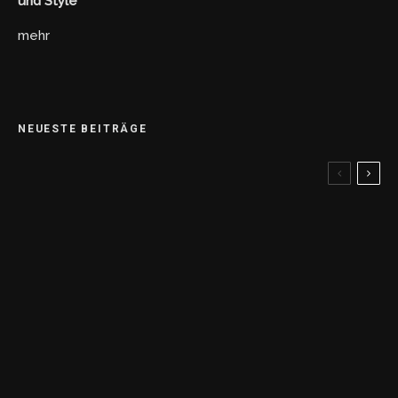
und Style
mehr
NEUESTE BEITRÄGE
Von der Wand in die Wallet – NFT Streetart in
Japan
Metro Manila im Taschenformat
Maria Ressa und der Kampf gegen Fake
News