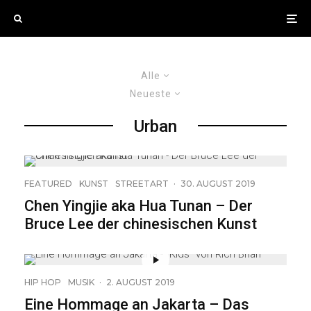
Alle
Neueste
Urban
23
FEATURED
KUNST
STREETART
·
30. AUGUST 2019
Chen Yingjie aka Hua Tunan – Der
Bruce Lee der chinesischen Kunst
HIP HOP
MUSIK
·
2. AUGUST 2019
Eine Hommage an Jakarta – Das