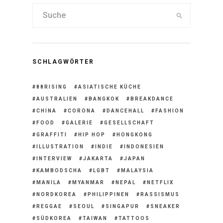
SCHLAGWÖRTER
88RISING
ASIATISCHE KÜCHE
AUSTRALIEN
BANGKOK
BREAKDANCE
CHINA
CORONA
DANCEHALL
FASHION
FOOD
GALERIE
GESELLSCHAFT
GRAFFITI
HIP HOP
HONGKONG
ILLUSTRATION
INDIE
INDONESIEN
INTERVIEW
JAKARTA
JAPAN
KAMBODSCHA
LGBT
MALAYSIA
MANILA
MYANMAR
NEPAL
NETFLIX
NORDKOREA
PHILIPPINEN
RASSISMUS
REGGAE
SEOUL
SINGAPUR
SNEAKER
SÜDKOREA
TAIWAN
TATTOOS